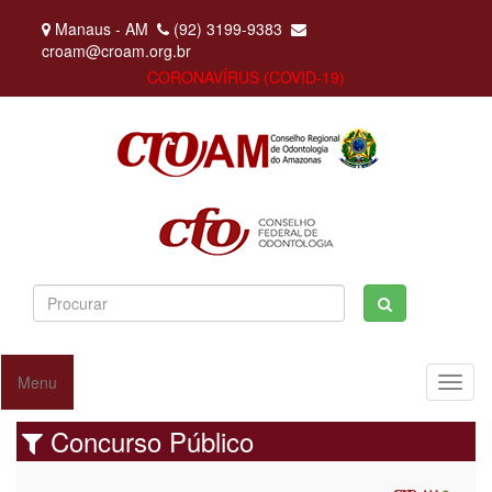
Manaus - AM
(92) 3199-9383
croam@croam.org.br
CORONAVÍRUS (COVID-19)
Menu
Toggl
naviga
Concurso Público